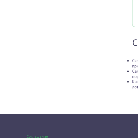
С
Ск
пр
Са
по
Ка
ло
Соглашение