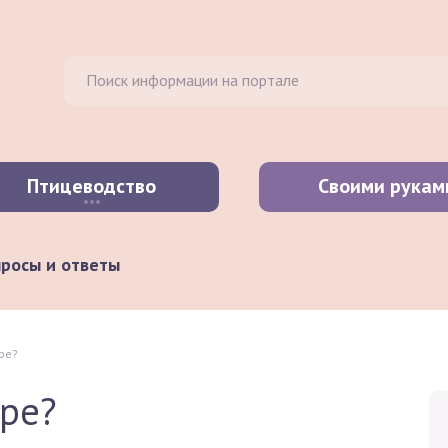
Птицеводство
Своими рукам
росы и ответы
ре?
ире?