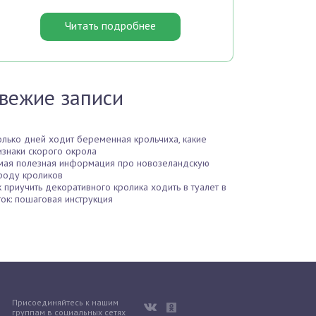
Читать подробнее
вежие записи
олько дней ходит беременная крольчиха, какие
изнаки скорого окрола
мая полезная информация про новозеландскую
роду кроликов
к приучить декоративного кролика ходить в туалет в
ток: пошаговая инструкция
Присоединяйтесь к нашим
группам в социальных сетях