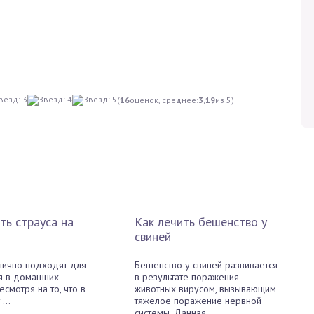
(
16
оценок, среднее:
3,19
из 5)
12 876
10 938
ть страуса на
Как лечить бешенство у
свиней
лично подходят для
Бешенство у свиней развивается
я в домашних
в результате поражения
есмотря на то, что в
животных вирусом, вызывающим
...
тяжелое поражение нервной
системы. Данная ...