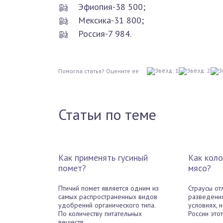
Эфиопия-38 500;
Мексика-31 800;
Россия-7 984.
Помогла статья? Оцените ее
Поделиться в OK.RU
ВКонтакте
Facebook
Twitter
Статьи по теме
14 856
Как применять гусиный
Как коло
помет?
мясо?
Птичий помет является одним из
Страусы от
самых распространенных видов
разведени
удобрений органического типа.
условиях, н
По количеству питательных
России этот 
веществ ...