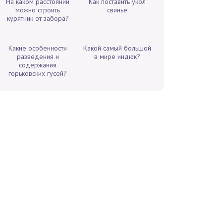
На каком расстоянии
Как поставить укол
можно строить
свинье
курятник от забора?
Какие особенности
Какой самый большой
разведения и
в мире индюк?
содержания
горьковских гусей?